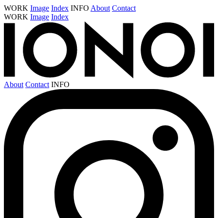
WORK
Image
Index
INFO
About
Contact
WORK
Image
Index
About
Contact
INFO