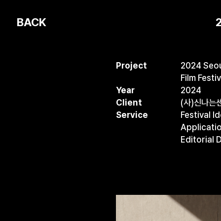
2
Project
2024 Seou
Film Festiv
Year
2024
Client
(사)신나는
Service
Festival I
Applicati
Editorial 