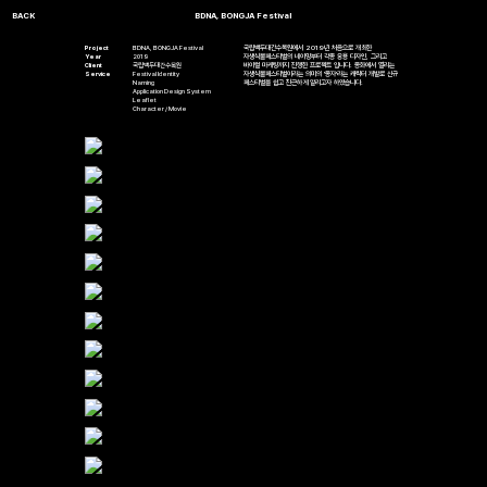
BDNA, BONGJA Festival
Project
BDNA, BONGJA Festival
국립백두대간수목원에서 2019년 처음으로 개최한
Year
2019
자생식물페스티벌의 네이밍부터 각종 응용 디자인, 그리고
Client
국립백두대간수목원
바이럴 마케팅까지 진행한 프로젝트 입니다. 봉화에서 열리는
Service
Festival Identity
자생식물페스티벌이라는 의미의 '봉자'라는 캐릭터 개발로 신규
Naming
페스티벌을 쉽고 친근하게 알리고자 하였습니다.
Application Design System
Leaflet
Character / Movie