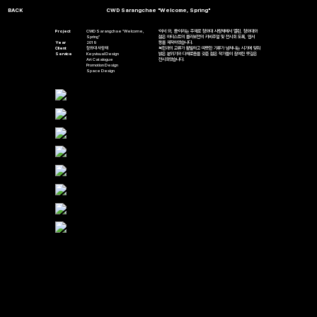
CWD Sarangchae "Welcome, Spring"
Project
CWD Sarangchae "Welcome,
'어서 와, 봄'이라는 주제로 청와대 사랑채에서 열린, 청와대와
Spring"
젊은 아티스트의 콜라보전의 키비주얼 및 전시회 도록, 엽서
Year
2019
등을 제작하였습니다.
Client
청와대 사랑채
북한과의 교류가 활발하고 따뜻한 기류가 넘쳐나는 시기에 맞춰
Service
Keyvisual Design
밝은 분위기와 다채로움을 갖춘 젊은 작가들이 참여한 뜻깊은
Art Catalogue
전시회였습니다.
Promotion Design
Space Design