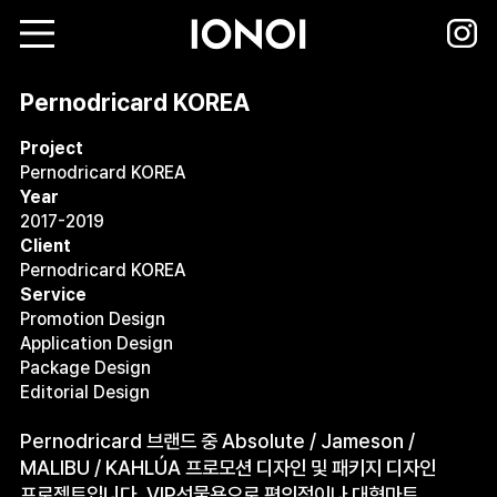
Pernodricard KOREA
Project
Pernodricard KOREA
Year
2017-2019
Client
Pernodricard KOREA
Service
Promotion Design
Application Design
Package Design
Editorial Design
Pernodricard 브랜드 중 Absolute / Jameson /
MALIBU / KAHLÚA 프로모션 디자인 및 패키지 디자인
프로젝트입니다. VIP선물용으로 편의점이나 대형마트